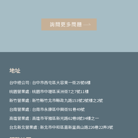
地址
台中總公司 : 台中市西屯區大容東一街25號6樓
桃園營業處 : 桃園市中壢區溪洲街7之7號11樓
新竹營業處 : 新竹縣竹北市縣政九路153號2號樓之2號
台南營業處 : 台南市永康區中興街91巷49號
高雄營業處 : 高雄市苓雅區新光路62巷8號34樓之一
台北新北營業處 : 新北市中和區嘉新里員山路226巷22弄3號