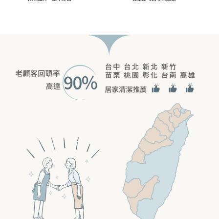
\ 家要舒適就選愛家適 ! /