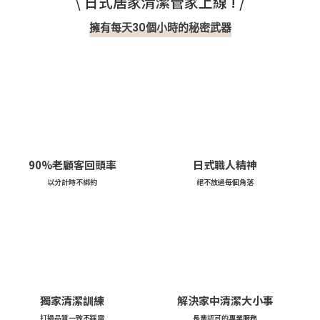
\ 日式居家清潔管家上線 ! /
擁有每天30個小時的秘密武器
90%老顧客回頭率
日式職人精神
以分計時不綁約
絕不放過每個角落
獨家清潔訓練
解決家中清潔大小事
打掃品質一致不踩雷
長輩認可的專業服務