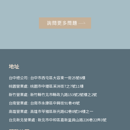
地址
台中總公司 : 台中市西屯區大容東一街25號6樓
桃園營業處 : 桃園市中壢區溪洲街7之7號11樓
新竹營業處 : 新竹縣竹北市縣政九路153號2號樓之2號
台南營業處 : 台南市永康區中興街91巷49號
高雄營業處 : 高雄市苓雅區新光路62巷8號34樓之一
台北新北營業處 : 新北市中和區嘉新里員山路226巷22弄3號