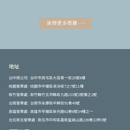
地址
台中總公司 : 台中市西屯區大容東一街25號6樓
桃園營業處 : 桃園市中壢區溪洲街7之7號11樓
新竹營業處 : 新竹縣竹北市縣政九路153號2號樓之2號
台南營業處 : 台南市永康區中興街91巷49號
高雄營業處 : 高雄市苓雅區新光路62巷8號34樓之一
台北新北營業處 : 新北市中和區嘉新里員山路226巷22弄3號