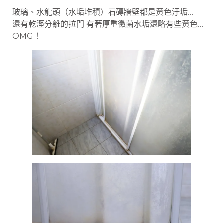
玻璃、水龍頭（水垢堆積）石磚牆壁都是黃色汙垢…
還有乾溼分離的拉門 有著厚重黴菌水垢還略有些黃色…
OMG！