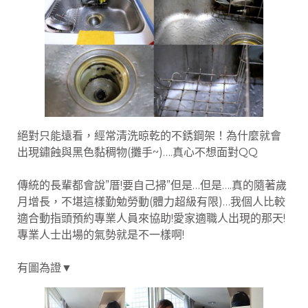
絕對只能遠看，經常清洗晾乾的不銹鋼架！為什麼就會
出現鏽蝕與黑色黏稠物(攤手~)….真心不想面對QQ
傳統的長輩都會說”厝!要自己掃”但是…但是….真的隨著歲
月增長，不堪這樣勤勉勞動(體力超級有限)…我個人比較
適合動指頭預約專業人員來協助!愛家適職人出現的那天!
專業人士出場的氣勢就是不一樣啊!
有圖為證▼