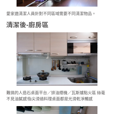
愛家適清潔人員針對不同區域需要不同清潔物品。
清潔後-廚房區
難搞的人造石桌面平台／排油煙機／瓦斯爐點火區 絲毫
不見油膩感!指尖滑過料理桌面都是光滑乾淨觸感