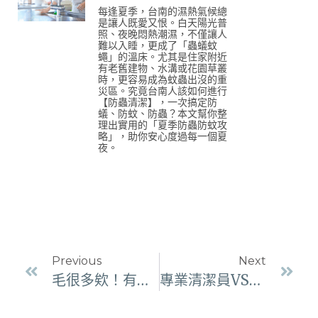
每逢夏季，台南的濕熱氣候總
是讓人既愛又恨。白天陽光普
照、夜晚悶熱潮濕，不僅讓人
難以入睡，更成了「蟲蟻蚊
蠅」的溫床。尤其是住家附近
有老舊建物、水溝或花園草叢
時，更容易成為蚊蟲出沒的重
災區。究竟台南人該如何進行
【防蟲清潔】，一次搞定防
蟻、防蚊、防蟲？本文幫你整
理出實用的「夏季防蟲防蚊攻
略」，助你安心度過每一個夏
夜。
Previous
Next
毛很多欸！有毛孩的家，應該要如何維持居家清潔呢？
專業清潔員VS傳統打掃阿姨，怎麼選才適合你？