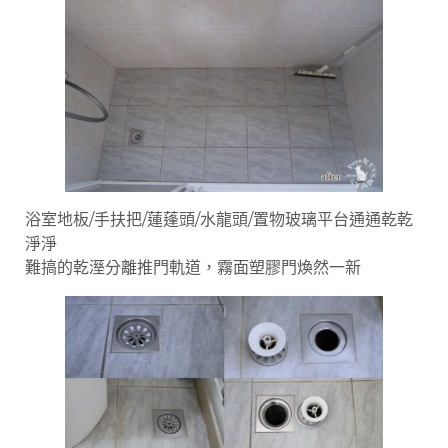
浴室地板/手扶把/蓮蓬頭/水龍頭/置物玻璃平台通通乾乾
淨淨
難搞的乾溼分離推門軌道，霧面塑膠門煥然一新