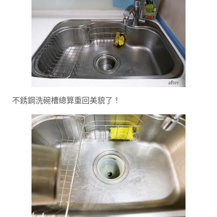
不銹鋼洗碗槽總算重回美貌了！