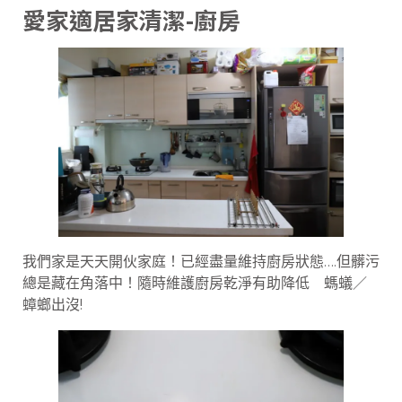
愛家適居家清潔-廚房
我們家是天天開伙家庭！已經盡量維持廚房狀態….但髒污
總是藏在角落中！隨時維護廚房乾淨有助降低 螞蟻／
蟑螂出沒!