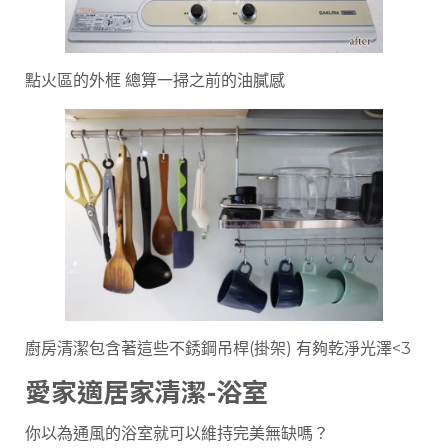
點火區的外框 總算一掃之前的油膩感
廚房清潔包含著這些不銹鋼吊桿(掛架) 有夠乾淨光澤<3
愛家適居家清潔-浴室
你以為通風的浴室就可以維持完美無缺嗎？