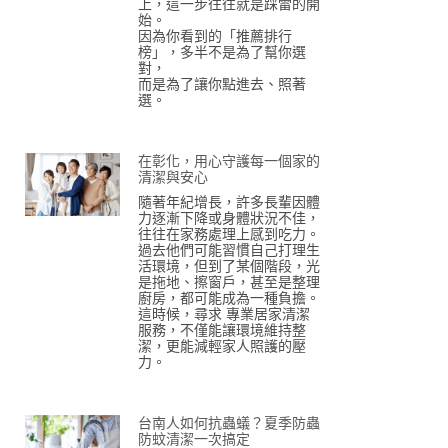
上，這一步往往就是踩雷的開
始。
因為你看到的「推薦排行
榜」，多半不是為了幫你選
對，
而是為了讓你點進去、照著
選。
在彰化，用心守護每一個家的
清潔與安心
隨著年紀增長，許多長輩因體
力逐漸下降或身體狀況不佳，
往往在家務處理上感到吃力。
過去他們可能習慣自己打理生
活環境，但到了某個階段，光
是拖地、擦窗戶，甚至是整理
廚房，都可能成為一種負擔。
這時候，尋求 專業居家清潔
服務，不僅能讓環境維持整
潔，更能減輕家人照護的壓
力。
台南人如何抗蟲蟻？夏季防蟲
防蚊清潔一次搞定