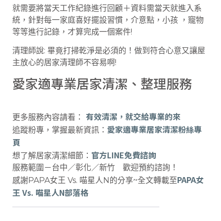
就需要將當天工作紀錄進行回顧＋資料需當天就進入系
統，針對每一家庭喜好擺設習慣，介意點，小孩 ，寵物
等等進行記錄，才算完成一個案件!
清理師說: 畢竟打掃乾淨是必須的！做到符合心意又讓屋
主放心的居家清理師不容易啊!
愛家適專業居家清潔、整理服務
有效清潔，就交給專業的來
更多服務內容請看：
愛家適專業居家清潔粉絲專
追蹤粉專，掌握最新資訊：
頁
官方LINE免費諮詢
想了解居家清潔細節：
服務範圍－台中／彰化／新竹 歡迎預約諮詢！
PAPA女
感謝PAPA女王 Vs. 喵星人N的分享~全文轉載至
王 Vs. 喵星人N部落格