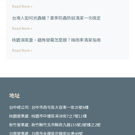
Read More »
台南人如何抗蟲蟻？夏季防蟲防蚊清潔一次搞定
Read More »
桃園濕氣重，牆角發霉怎麼辦？梅雨季清潔指南
Read More »
地址
台中總公司 : 台中市西屯區大容東一街25號6樓
桃園營業處 : 桃園市中壢區溪洲街7之7號11樓
新竹營業處 : 新竹縣竹北市縣政九路153號2號樓之2號
台南營業處 : 台南市永康區中興街91巷49號