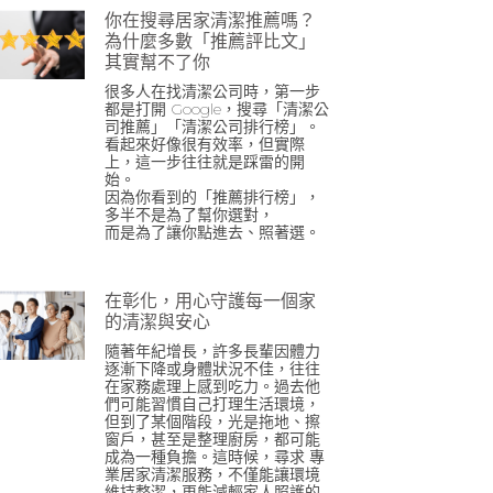
你在搜尋居家清潔推薦嗎？
為什麼多數「推薦評比文」
其實幫不了你
很多人在找清潔公司時，第一步
都是打開 Google，搜尋「清潔公
司推薦」「清潔公司排行榜」。
看起來好像很有效率，但實際
上，這一步往往就是踩雷的開
始。
因為你看到的「推薦排行榜」，
多半不是為了幫你選對，
而是為了讓你點進去、照著選。
在彰化，用心守護每一個家
的清潔與安心
隨著年紀增長，許多長輩因體力
逐漸下降或身體狀況不佳，往往
在家務處理上感到吃力。過去他
們可能習慣自己打理生活環境，
但到了某個階段，光是拖地、擦
窗戶，甚至是整理廚房，都可能
成為一種負擔。這時候，尋求 專
業居家清潔服務，不僅能讓環境
維持整潔，更能減輕家人照護的