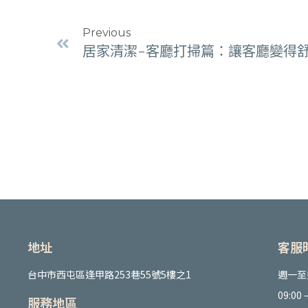
Previous
居家清潔-客廳打掃篇：讓客廳變得
地址
客服
台中市西屯區逢甲路253巷55號5樓之1
週一至
09:00 –
服務地區