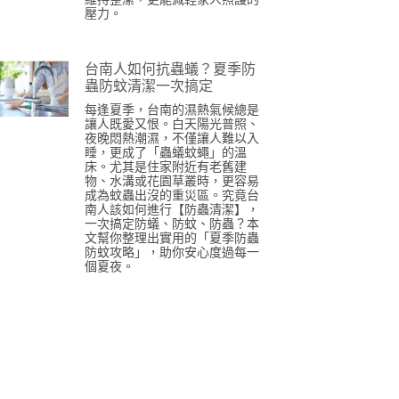
壓力。
台南人如何抗蟲蟻？夏季防
蟲防蚊清潔一次搞定
每逢夏季，台南的濕熱氣候總是
讓人既愛又恨。白天陽光普照、
夜晚悶熱潮濕，不僅讓人難以入
睡，更成了「蟲蟻蚊蠅」的溫
床。尤其是住家附近有老舊建
物、水溝或花園草叢時，更容易
成為蚊蟲出沒的重災區。究竟台
南人該如何進行【防蟲清潔】，
一次搞定防蟻、防蚊、防蟲？本
文幫你整理出實用的「夏季防蟲
防蚊攻略」，助你安心度過每一
個夏夜。