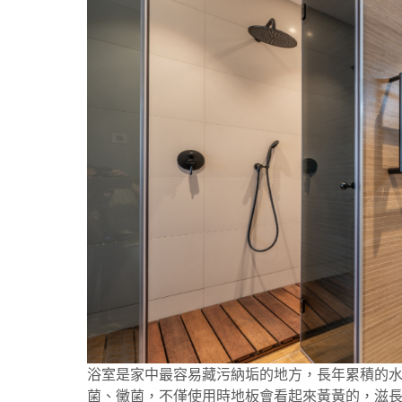
浴室是家中最容易藏污納垢的地方，長年累積的
菌、黴菌，不僅使用時地板會看起來黃黃的，滋