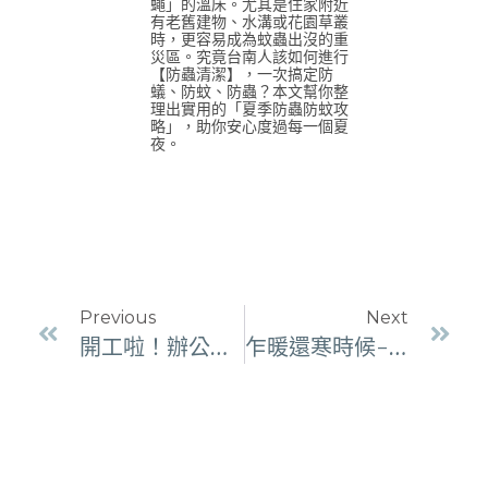
蠅」的溫床。尤其是住家附近
有老舊建物、水溝或花園草叢
時，更容易成為蚊蟲出沒的重
災區。究竟台南人該如何進行
【防蟲清潔】，一次搞定防
蟻、防蚊、防蟲？本文幫你整
理出實用的「夏季防蟲防蚊攻
略」，助你安心度過每一個夏
夜。
Previous
Next
開工啦！辦公室清潔篇
乍暖還寒時候-換季過敏篇