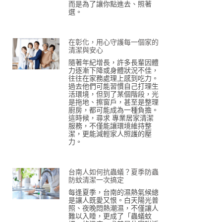
而是為了讓你點進去、照著
選。
在彰化，用心守護每一個家的
清潔與安心
隨著年紀增長，許多長輩因體
力逐漸下降或身體狀況不佳，
往往在家務處理上感到吃力。
過去他們可能習慣自己打理生
活環境，但到了某個階段，光
是拖地、擦窗戶，甚至是整理
廚房，都可能成為一種負擔。
這時候，尋求 專業居家清潔
服務，不僅能讓環境維持整
潔，更能減輕家人照護的壓
力。
台南人如何抗蟲蟻？夏季防蟲
防蚊清潔一次搞定
每逢夏季，台南的濕熱氣候總
是讓人既愛又恨。白天陽光普
照、夜晚悶熱潮濕，不僅讓人
難以入睡，更成了「蟲蟻蚊